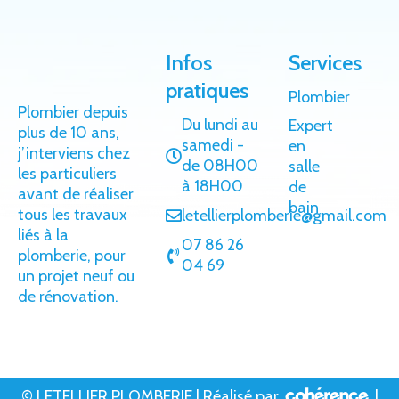
Infos
Services
pratiques
Plombier
Plombier depuis
Du lundi au
Expert
plus de 10 ans,
samedi -
en
j’interviens chez
de 08H00
salle
les particuliers
à 18H00
de
avant de réaliser
bain
tous les travaux
letellierplomberie@gmail.com
liés à la
07 86 26
plomberie, pour
04 69
un projet neuf ou
de rénovation.
© LETELLIER PLOMBERIE | Réalisé par
|