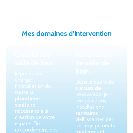
Mes domaines d’intervention
Création de
Rénovation
salle de bain
de salle de
bain
Je prends en
charge
Dans le cadre de
l’installation de
travaux de
toute la
rénovation
, je
plomberie
remplace vos
sanitaire
installations
nécessaire à la
sanitaires
création de votre
vieillissantes par
espace. Du
des équipements
raccordement des
modernes et