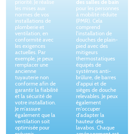
priorité. Je réalise
des salles de bain
les mises aux
pour les personnes
normes de vos
à mobilité réduite
installations de
(PMR). Cela
plomberie et
comprend
ventilation, en
l'installation de
conformité avec
douches de plain-
les exigences
pied avec des
actuelles. Par
mitigeurs
exemple, je peux
thermostatiques
remplacer une
équipés de
ancienne
systèmes anti-
tuyauterie non
brûlure, de barres
conforme afin de
d'appui et de
garantir la fiabilité
sièges de douche
et la sécurité de
relevables. Je peux
votre installation.
également
Je m’assure
m'occuper
également que la
d'adapter la
ventilation soit
hauteur des
optimisée pour
lavabos. Chaque