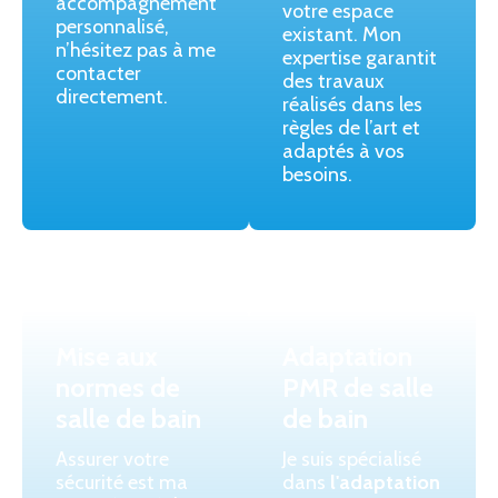
accompagnement
votre espace
personnalisé,
existant. Mon
n’hésitez pas à me
expertise garantit
contacter
des travaux
directement.
réalisés dans les
règles de l’art et
adaptés à vos
besoins.
Mise aux
Adaptation
normes de
PMR de salle
salle de bain
de bain
Assurer votre
Je suis spécialisé
sécurité est ma
dans
l'adaptation