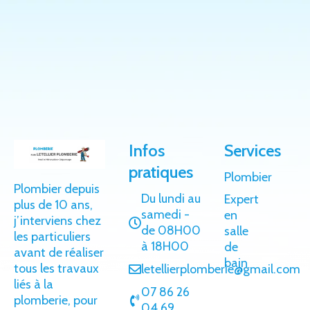
Infos
Services
pratiques
Plombier
Plombier depuis
Du lundi au
Expert
plus de 10 ans,
samedi -
en
j’interviens chez
de 08H00
salle
les particuliers
à 18H00
de
avant de réaliser
bain
tous les travaux
letellierplomberie@gmail.com
liés à la
07 86 26
plomberie, pour
04 69